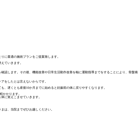
とりに最適の施術プランをご提案致します。
整えていきます。
を確認します。その後、機能改善や日常生活動作改善を軸に運動指導までをすることにより、骨盤矯
ケアをしたとは言えないからです。
ても、遅くとも産後10か月までに始めると妊娠前の体に戻りやすくなります。
程かかります。
しい）環境を体に覚えこませていきます。
さまは、当院までぜひお越しください。