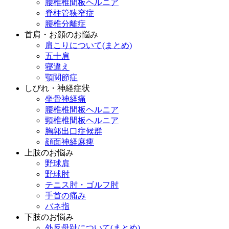
腰椎椎間板ヘルニア
脊柱管狭窄症
腰椎分離症
首肩・お顔のお悩み
肩こりについて(まとめ)
五十肩
寝違え
顎関節症
しびれ・神経症状
坐骨神経痛
腰椎椎間板ヘルニア
頸椎椎間板ヘルニア
胸郭出口症候群
顔面神経麻痺
上肢のお悩み
野球肩
野球肘
テニス肘・ゴルフ肘
手首の痛み
バネ指
下肢のお悩み
外反母趾について(まとめ)