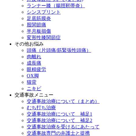
ランナー膝（腸脛靭帯炎）
シンスプリント
足底筋膜炎
股関節痛
半月板損傷
変形性膝関節症
その他お悩み
頭痛（片頭痛/筋緊張性頭痛）
肉離れ
成長痛
眼精疲労
OX脚
猫背
ニキビ
交通事故メニュー
交通事故治療について（まとめ）
むち打ち治療
交通事故治療について 補足1
交通事故治療について 補足2
交通事故治療を受けるにあたって
交通事故専門の弁護士と提携