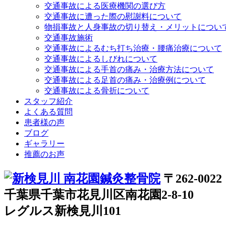
交通事故による医療機関の選び方
交通事故に遭った際の慰謝料について
物損事故と人身事故の切り替え・メリットについ
交通事故施術
交通事故によるむち打ち治療・腰痛治療について
交通事故によるしびれについて
交通事故による手首の痛み・治療方法について
交通事故による足首の痛み・治療例について
交通事故による骨折について
スタッフ紹介
よくある質問
患者様の声
ブログ
ギャラリー
推薦のお声
〒262-0022
千葉県千葉市花見川区南花園2-8-10
レグルス新検見川101