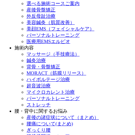
選べる施術コースご案内
産後骨盤矯正
外反母趾治療
美容鍼灸（肌質改善）
美顔EMS（フェイシャルケア）
パーソナルトレーニング
医療用EMSエルビオ
施術内容
マッサージ（手技療法）
鍼灸治療
背骨・骨盤矯正
MORACT（筋膜リリース）
ハイボルテージ治療
超音波治療
マイクロカレント治療
パーソナルトレーニング
ストレッチ
腰・背中に関するお悩み
産後の諸症状について（まとめ）
腰痛について(まとめ)
ぎっくり腰