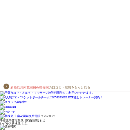
新検見川南花園鍼灸整骨院
の口コミ・感想をもっと見る
〒262-0022
千葉県千葉市花見川区南花園2-8-10
レグルス新検見川101