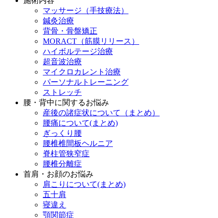
施術内容
マッサージ（手技療法）
鍼灸治療
背骨・骨盤矯正
MORACT（筋膜リリース）
ハイボルテージ治療
超音波治療
マイクロカレント治療
パーソナルトレーニング
ストレッチ
腰・背中に関するお悩み
産後の諸症状について（まとめ）
腰痛について(まとめ)
ぎっくり腰
腰椎椎間板ヘルニア
脊柱管狭窄症
腰椎分離症
首肩・お顔のお悩み
肩こりについて(まとめ)
五十肩
寝違え
顎関節症