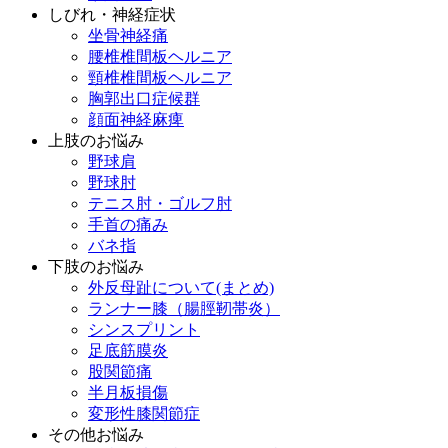
しびれ・神経症状
坐骨神経痛
腰椎椎間板ヘルニア
頸椎椎間板ヘルニア
胸郭出口症候群
顔面神経麻痺
上肢のお悩み
野球肩
野球肘
テニス肘・ゴルフ肘
手首の痛み
バネ指
下肢のお悩み
外反母趾について(まとめ)
ランナー膝（腸脛靭帯炎）
シンスプリント
足底筋膜炎
股関節痛
半月板損傷
変形性膝関節症
その他お悩み