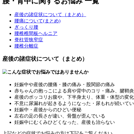
腰・背中に関するお悩み 一覧
産後の諸症状について（まとめ）
腰痛について(まとめ)
ぎっくり腰
腰椎椎間板ヘルニア
脊柱管狭窄症
腰椎分離症
産後の諸症状について（まとめ）
妊娠中や産後の腰痛・膝の痛み・股関節の痛み
赤ちゃんの抱っこによる肩や背中のコリ・痛み、腱鞘炎
産後のポッコリお腹や、下半身太り、体重・体型の変化
不意に尿漏れが起きるようになった・尿もれが続いてい
妊娠中・産後からのひどい便秘
左右の足の長さが違い、骨盤が歪んでいる
妊娠中にむくみひどくなった、産後も治らない
上記などの症状でお悩みの方は下記をご覧ください。