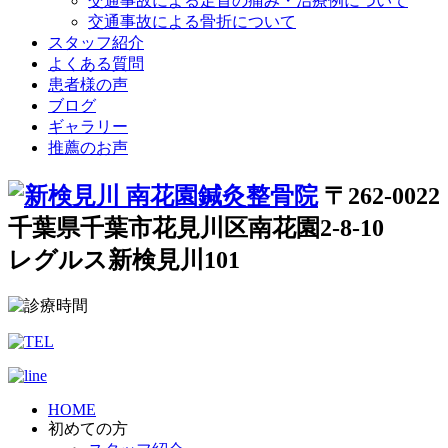
交通事故による足首の痛み・治療例について
交通事故による骨折について
スタッフ紹介
よくある質問
患者様の声
ブログ
ギャラリー
推薦のお声
〒262-0022
千葉県千葉市花見川区南花園2-8-10
レグルス新検見川101
HOME
初めての方