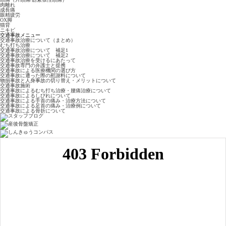
肉離れ
成長痛
眼精疲労
OX脚
猫背
ニキビ
交通事故メニュー
交通事故治療について（まとめ）
むち打ち治療
交通事故治療について 補足1
交通事故治療について 補足2
交通事故治療を受けるにあたって
交通事故専門の弁護士と提携
交通事故による医療機関の選び方
交通事故に遭った際の慰謝料について
物損事故と人身事故の切り替え・メリットについて
交通事故施術
交通事故によるむち打ち治療・腰痛治療について
交通事故によるしびれについて
交通事故による手首の痛み・治療方法について
交通事故による足首の痛み・治療例について
交通事故による骨折について