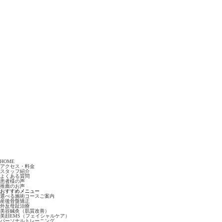
HOME
アクセス・料金
スタッフ紹介
よくある質問
患者様の声
推薦のお声
おすすめメニュー
選べる施術コースご案内
産後骨盤矯正
外反母趾治療
美容鍼灸（肌質改善）
美顔EMS（フェイシャルケア）
パーソナルトレーニング