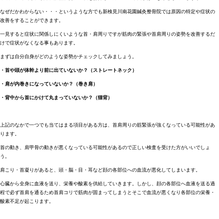
なぜだかわからない・・・というような方でも新検見川南花園鍼灸整骨院では原因の特定や症状の
改善をすることができます。
一見すると症状に関係しにくいような首・肩周りですが筋肉の緊張や首肩周りの姿勢を改善するだ
けで症状がなくなる事もあります。
まずは自分自身がどのような姿勢かチェックしてみましょう。
・首や頭が体幹より前に出ていないか？（ストレートネック）
・肩が内巻きになっていないか？（巻き肩）
・背中から首にかけて丸まっていないか？（猫背）
上記のなかで一つでも当てはまる項目がある方は、首肩周りの筋緊張が強くなっている可能性があ
ります。
首の動き、肩甲骨の動きが悪くなっている可能性があるので正しい検査を受けた方がいいでしょ
う。
肩こり・首凝りがあると、頭・脳・目・耳など顔の各部位への血流が悪化してしまいます。
心臓から全身に血液を送り、栄養や酸素を供給していきます。しかし、顔の各部位へ血液を送る過
程で必ず首肩を通るため首肩コリで筋肉が固まってしまうとそこで血流が悪くなり各部位の栄養・
酸素不足が起こります。