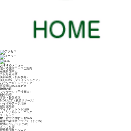
おすすめメニュー
選べる施術コースご案内
産後骨盤矯正
外反母趾治療
美容鍼灸（肌質改善）
美顔EMS（フェイシャルケア）
パーソナルトレーニング
医療用EMSエルビオ
施術内容
マッサージ（手技療法）
鍼灸治療
背骨・骨盤矯正
MORACT（筋膜リリース）
ハイボルテージ治療
超音波治療
マイクロカレント治療
パーソナルトレーニング
ストレッチ
腰・背中に関するお悩み
産後の諸症状について（まとめ）
腰痛について(まとめ)
ぎっくり腰
腰椎椎間板ヘルニア