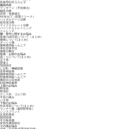
医療用EMSエルビオ
施術内容
マッサージ（手技療法）
鍼灸治療
背骨・骨盤矯正
MORACT（筋膜リリース）
ハイボルテージ治療
超音波治療
マイクロカレント治療
パーソナルトレーニング
ストレッチ
腰・背中に関するお悩み
産後の諸症状について（まとめ）
腰痛について(まとめ)
ぎっくり腰
腰椎椎間板ヘルニア
脊柱管狭窄症
腰椎分離症
首肩・お顔のお悩み
肩こりについて(まとめ)
五十肩
寝違え
顎関節症
しびれ・神経症状
坐骨神経痛
腰椎椎間板ヘルニア
頸椎椎間板ヘルニア
胸郭出口症候群
顔面神経麻痺
上肢のお悩み
野球肩
野球肘
テニス肘・ゴルフ肘
手首の痛み
バネ指
下肢のお悩み
外反母趾について(まとめ)
ランナー膝（腸脛靭帯炎）
シンスプリント
足底筋膜炎
股関節痛
半月板損傷
変形性膝関節症
その他お悩み
頭痛（片頭痛/筋緊張性頭痛）