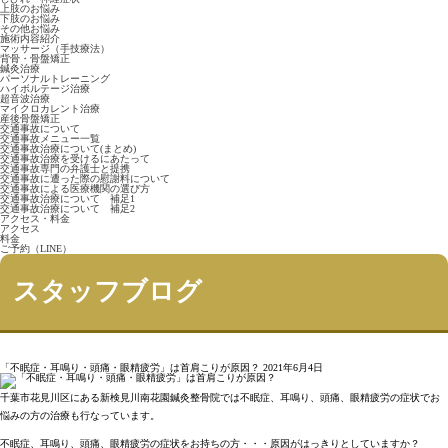
上肢のお悩み
下肢のお悩み
その他お悩み
施術内容紹介
マッサージ（手技療法）
背骨・骨盤矯正
鍼灸治療
パーソナルトレーニング
ハイボルテージ治療
超音波治療
マイクロカレント治療
産後骨盤矯正
交通事故について
交通事故メニュー一覧
交通事故治療について(まとめ)
交通事故治療を受けるにあたって
交通事故専門の弁護士と提携
交通事故に遭った際の慰謝料について
交通事故による医療機関の選び方
交通事故治療について 補足1
交通事故治療について 補足2
アクセス・料金
アクセス
料金
ご予約（LINE）
スタッフブログ
「不眠症・耳鳴り・頭痛・眼精疲労」は首肩こりが原因？
2021年6月4日
千葉市花見川区にある新検見川南花園鍼灸整骨院では不眠症、耳鳴り、頭痛、眼精疲労の症状でお
悩みの方の治療も行なっています。
不眠症、耳鳴り、頭痛、眼精疲労の症状をお持ちの方・・・原因がはっきりとしていますか？