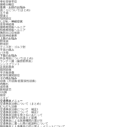
脊柱管狭窄症
腰椎分離症
首肩・お顔のお悩み
肩こりについて(まとめ)
五十肩
寝違え
顎関節症
しびれ・神経症状
坐骨神経痛
腰椎椎間板ヘルニア
頸椎椎間板ヘルニア
胸郭出口症候群
顔面神経麻痺
上肢のお悩み
野球肩
野球肘
テニス肘・ゴルフ肘
手首の痛み
バネ指
下肢のお悩み
外反母趾について(まとめ)
ランナー膝（腸脛靭帯炎）
シンスプリント
足底筋膜炎
股関節痛
半月板損傷
変形性膝関節症
その他お悩み
頭痛（片頭痛/筋緊張性頭痛）
肉離れ
成長痛
眼精疲労
OX脚
猫背
ニキビ
交通事故メニュー
交通事故治療について（まとめ）
むち打ち治療
交通事故治療について 補足1
交通事故治療について 補足2
交通事故治療を受けるにあたって
交通事故専門の弁護士と提携
交通事故による医療機関の選び方
交通事故に遭った際の慰謝料について
物損事故と人身事故の切り替え・メリットについて