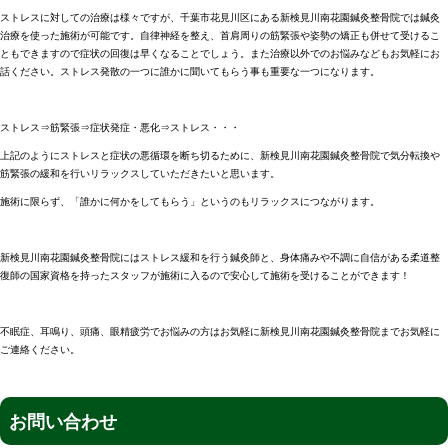
ストレスに対しての治療は様々ですが、千葉市花見川区にある新検見川南花園鍼灸整骨院では鍼灸
治療を使った施術が可能です。自律神経を整え、首肩周りの筋緊張や姿勢の矯正も併せて受けるこ
ともできますので症状の回復は早くなることでしょう。また治療以外でのお悩みなどもお気軽にお
話ください。ストレス発散の一つに誰かに聞いてもらう事も重要な一つになります。
ストレス⇒筋緊張⇒症状発症・悪化⇒ストレス・・・
上記のようにストレスと症状の悪循環を断ち切るために、新検見川南花園鍼灸整骨院で気分転換や
筋緊張の緩和を行いリラックスしていただきたいと思います。
施術に限らず、「誰かに何かをしてもらう」というのもリラックスにつながります。
新検見川南花園鍼灸整骨院にはストレス緩和を行う鍼灸師と、身体痛みや不調に自信がある柔道整
復師の国家資格を持ったスタッフが施術に入るので安心して施術を受けることができます！
不眠症、耳鳴り、頭痛、眼精疲労でお悩みの方はお気軽に新検見川南花園鍼灸整骨院までお気軽に
ご連絡ください。
お問い合わせ