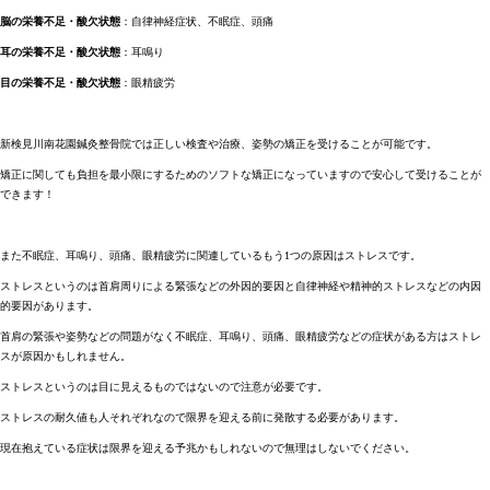
脳の栄養不足・酸欠状態
：自律神経症状、不眠症、頭痛
耳の栄養不足・酸欠状態
：耳鳴り
目の栄養不足・酸欠状態
：眼精疲労
新検見川南花園鍼灸整骨院では正しい検査や治療、姿勢の矯正を受けることが可能です。
矯正に関しても負担を最小限にするためのソフトな矯正になっていますので安心して受けることが
できます！
また不眠症、耳鳴り、頭痛、眼精疲労に関連しているもう1つの原因はストレスです。
ストレスというのは首肩周りによる緊張などの外因的要因と自律神経や精神的ストレスなどの内因
的要因があります。
首肩の緊張や姿勢などの問題がなく不眠症、耳鳴り、頭痛、眼精疲労などの症状がある方はストレ
スが原因かもしれません。
ストレスというのは目に見えるものではないので注意が必要です。
ストレスの耐久値も人それぞれなので限界を迎える前に発散する必要があります。
現在抱えている症状は限界を迎える予兆かもしれないので無理はしないでください。