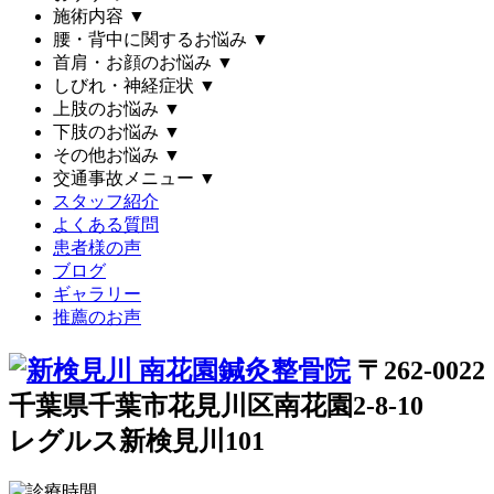
施術内容
▼
腰・背中に関するお悩み
▼
首肩・お顔のお悩み
▼
しびれ・神経症状
▼
上肢のお悩み
▼
下肢のお悩み
▼
その他お悩み
▼
交通事故メニュー
▼
スタッフ紹介
よくある質問
患者様の声
ブログ
ギャラリー
推薦のお声
〒262-0022
千葉県千葉市花見川区南花園2-8-10
レグルス新検見川101